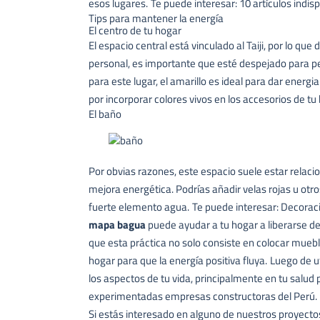
esos lugares.
Te puede interesar:
10 artículos indi
Tips para mantener la energía
El centro de tu hogar
El espacio central está vinculado al Taiji, por lo q
personal, es importante que esté despejado para permi
para este lugar, el amarillo es ideal para dar energi
por incorporar colores vivos en los accesorios de tu
El baño
Por obvias razones, este espacio suele estar relacio
mejora energética. Podrías añadir velas rojas u otro
fuerte elemento agua.
Te puede interesar:
Decoraci
mapa bagua
puede ayudar a tu hogar a liberarse de
que esta práctica no solo consiste en colocar mueb
hogar para que la energía positiva fluya.
Luego de ut
los aspectos de tu vida, principalmente en tu salud 
experimentadas empresas constructoras del Perú.
Si estás interesado en alguno de nuestros proyectos