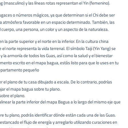
ng (masculino) y las líneas rotas representan el Yin (femenino).
ugaces o números mágicos, ya que determinan si el Chi debe ser
na atmósfera favorable en un espacio determinado.
También, las
 cuerpo, una persona, un color y un aspecto de la naturaleza.
 la parte superior y el norte en la inferior. En la cultura china
e el norte representa la vida terrenal.
El símbolo Taiji (Yin Yang) se
 y la armonía de todos los Guas, así como la salud y el bienestar
mento escrito en el mapa bagua, estás listo para que lo uses en tu
 departamento pequeño
 el plano de tu casa dibujado a escala. De lo contrario, podrías
jar el mapa bagua sobre tu plano.
sobre el plano.
 alinear la parte inferior del mapa Bagua a lo largo del mismo eje que
 tu plano, podrás identificar dónde están cada una de las Guas.
estancado el flujo de energía y arreglarlo utilizando curaciones en