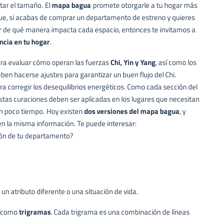
rtar el tamaño.
El
mapa bagua
promete otorgarle a tu hogar más
que, si acabas de
comprar un departamento de estreno
y quieres
er de qué manera impacta cada espacio, entonces te invitamos a
ncia en tu hogar
.
ara evaluar cómo operan las fuerzas
Chi, Yin y Yang
, así como los
en hacerse ajustes para garantizar un buen flujo del Chi.
ra corregir los desequilibrios energéticos. Como cada sección del
stas curaciones deben ser aplicadas en los lugares que necesitan
en poco tiempo.
Hoy existen
dos versiones del mapa bagua
, y
n la misma información.
Te puede interesar:
ción de tu departamento?
n atributo diferente o una situación de vida.
as como
trigramas
. Cada trigrama es una combinación de líneas