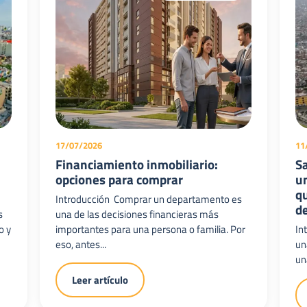
17/07/2026
11
Financiamiento inmobiliario:
Sa
opciones para comprar
un
s
q
Introducción Comprar un departamento es
d
s
una de las decisiones financieras más
o y
importantes para una persona o familia. Por
In
eso, antes...
un
una
Leer artículo