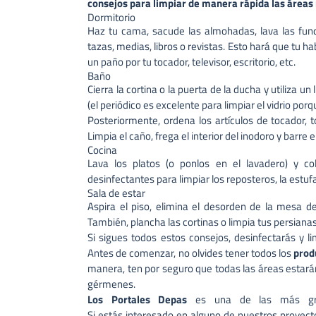
consejos para limpiar de manera rápida las áreas
Dormitorio
Haz tu cama, sacude las almohadas, lava las funda
tazas, medias, libros o revistas. Esto hará que tu
un paño por tu tocador, televisor, escritorio, etc.
Baño
Cierra la cortina o la puerta de la ducha y utiliza un
(el periódico es excelente para limpiar el vidrio por
Posteriormente, ordena los artículos de tocador, t
Limpia el caño, frega el interior del inodoro y barre
Cocina
Lava los platos (o ponlos en el lavadero) y co
desinfectantes para limpiar los reposteros, la estufa
Sala de estar
Aspira el piso, elimina el desorden de la mesa del
También, plancha las cortinas o limpia tus persiana
Si sigues todos estos consejos, desinfectarás y 
Antes de comenzar, no olvides tener todos los
prod
manera, ten por seguro que todas las áreas estará
gérmenes.
Los Portales Depas
es una de las más gran
Si estás interesado en alguno de nuestros proyecto