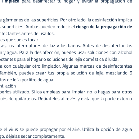
e limpieza
para desinfectar tu hogar y evitar la propagación de
de gérmenes de las superficies. Por otro lado, la desinfección implica
s superficies. Ambas pueden reducir el
riesgo de la propagación de
infectantes antes de usarlos.
ies que sueles tocar
s, los interruptores de luz y los baños. Antes de desinfectar las
ón y agua. Para la desinfección, puedes usar soluciones con alcohol
tantes para el hogar o soluciones de lejía doméstica diluida.
a con cualquier otro limpiador. Algunas marcas de desinfectantes
También, puedes crear tus propia solución de lejía mezclando 5
as de lejía por litro de agua.
tilación
erlos utilizado. Si los empleas para limpiar, no lo hagas para otros
 de quitártelos. Retíratelos al revés y evita que la parte externa
 el virus se puede propagar por el aire. Utiliza la opción de agua
uego, déjalas secar completamente.