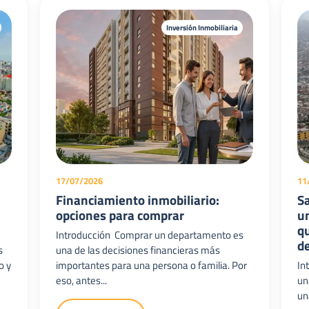
Inversión Inmobiliaria
17/07/2026
11
Financiamiento inmobiliario:
Sa
opciones para comprar
un
s
q
Introducción Comprar un departamento es
d
s
una de las decisiones financieras más
o y
importantes para una persona o familia. Por
In
eso, antes...
un
una