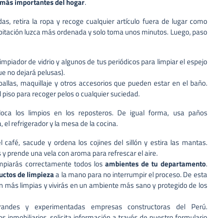
 más importantes del hogar
.
s, retira la ropa y recoge cualquier artículo fuera de lugar como
 habitación luzca más ordenada y solo toma unos minutos. Luego, paso
 limpiador de vidrio y algunos de tus periódicos para limpiar el espejo
que no dejará pelusas).
oallas, maquillaje y otros accesorios que pueden estar en el baño.
 el piso para recoger pelos o cualquier suciedad.
loca los limpios en los reposteros. De igual forma, usa paños
, el refrigerador y la mesa de la cocina.
 café, sacude y ordena los cojines del sillón y estira las mantas.
s y prende una vela con aroma para refrescar el aire.
limpiarás correctamente todos los
ambientes de tu departamento
.
uctos de limpieza
a la mano para no interrumpir el proceso. De esta
n más limpias y vivirás en un ambiente más sano y protegido de los
des y experimentadas empresas constructoras del Perú.
s inmobiliarios, solicita información a través de nuestro formulario