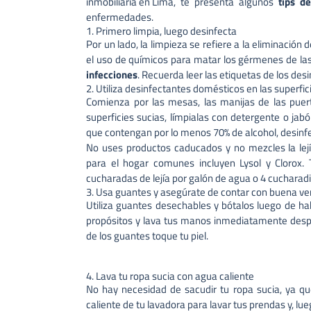
inmobiliaria en Lima
, te presenta algunos
tips d
enfermedades.
1. Primero limpia, luego desinfecta
Por un lado, la limpieza se refiere a la eliminación 
el uso de químicos para matar los gérmenes de la
infecciones
. Recuerda leer las etiquetas de los des
2. Utiliza desinfectantes domésticos en las superfic
Comienza por las mesas, las manijas de las puerta
superficies sucias, límpialas con detergente o jab
que contengan por lo menos 70% de alcohol, desinfec
No uses productos caducados y no mezcles la lejí
para el hogar comunes incluyen Lysol y Clorox. 
cucharadas de lejía por galón de agua o 4 cucharadit
3. Usa guantes y asegúrate de contar con buena ven
Utiliza guantes desechables y bótalos luego de hab
propósitos y lava tus manos inmediatamente después
de los guantes toque tu piel.
4. Lava tu ropa sucia con agua caliente
No hay necesidad de sacudir tu ropa sucia, ya que
caliente de tu lavadora para lavar tus prendas y, l