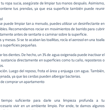
r tu ropa sucia, asegúrate de limpiar tus manos después. Asimismo,
contiene tus prendas, ya que esa superficie también puede reunir
ol
e puede limpiar tan a menudo, puedes utilizar un desinfectante en
sibles. Recomendamos rociar en movimientos de barrido para cubrir
etamente antes de sentarte o caminar sobre la superficie.
y mesas. Si se te acaban las toallitas, rocía el aerosol en una toalla
ras superficies pequeñas.
ar los dientes. De hecho, un 3% de agua oxigenada puede inactivar el
la sustancia directamente en superficies como tu caño, reposteros o
os.
ción. Luego del reposo, frota el área y enjuaga con agua. También,
igenada, ya que las cerdas pueden albergar bacterias.
s de comprar un apartamento
 tiempo suficiente para darle una limpieza profunda a tu
cesario vivir en un ambiente limpio. Por ende, te damos algunos