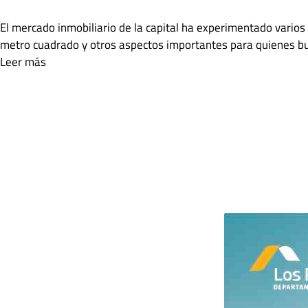
El mercado inmobiliario de la capital ha experimentado varios 
metro cuadrado y otros aspectos importantes para quienes bu
Leer más
Categorías
Compra tu depa
,
Inversión Inmobiliaria
Etiquetas
dónde comprar departamento
,
Inversion Inmobiliaria
Deja un comentario
diciembre 30, 2020
por
admin_lpdepas