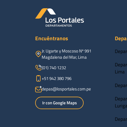
Encuéntranos
Depa
Jr. Ugarte y Moscoso Nº 991
Depar
Magdalena del Mar, Lima
Depar
(01) 740 1232
Lima
+51 942 380 796
Depar
depas@losportales.com.pe
Depar
Ir con Google Maps
Lurig
Depar