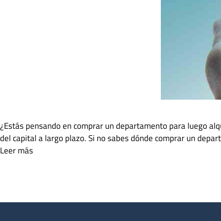
¿Estás pensando en comprar un departamento para luego alquila
del capital a largo plazo. Si no sabes dónde comprar un depar
Leer más
Categorías
Compra tu depa
Etiquetas
dónde comprar departamento
Deja un comentario