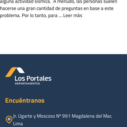
alguna actividad sísmica. A menudo, las personas suelen
hacerse una gran cantidad de preguntas en base a este
problema. Por lo tanto, para …
Leer más
Categorías
Salud y Estilo de Vida
Etiquetas
Departamentos
,
Medidas de seguridad en departamentos
Deja un comentario
Encuéntranos
Jr. Ugarte y Moscoso Nº 991 Magdalena del Mar,
Lima