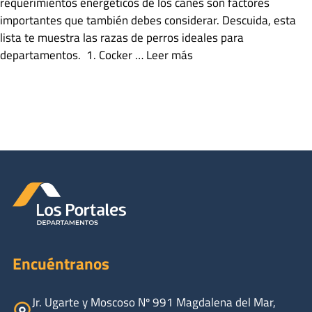
requerimientos energéticos de los canes son factores
importantes que también debes considerar. Descuida, esta
lista te muestra las razas de perros ideales para
departamentos. 1. Cocker …
Leer más
Categorías
Noticias
Etiquetas
perros para departamentos
,
razas de perros
Deja un comentario
Encuéntranos
Jr. Ugarte y Moscoso Nº 991 Magdalena del Mar,