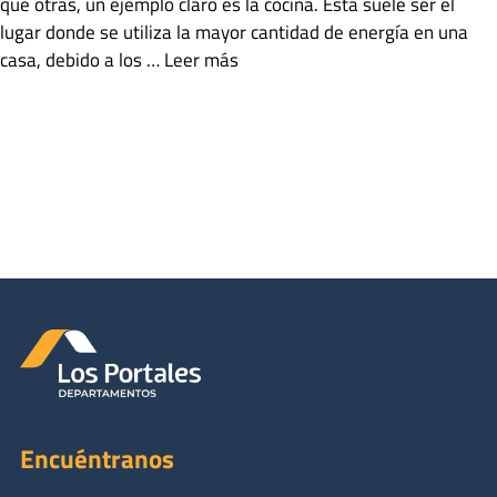
que otras, un ejemplo claro es la cocina. Esta suele ser el
lugar donde se utiliza la mayor cantidad de energía en una
casa, debido a los …
Leer más
Categorías
Salud y Estilo de Vida
Etiquetas
ahorrar electricidad
,
Tips para ahorrar energía en la cocina
,
Vivir en un departamento
Deja un comentario
Encuéntranos